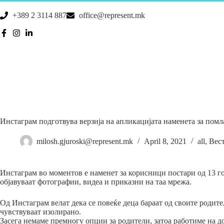
+389 2 3114 887
office@represent.mk
Инстаграм подготвува верзија на апликацијата наменета за помл
milosh.gjuroski@represent.mk
April 8, 2021
all
,
Вес
Инстаграм во моментов е наменет за корисници постари од 13 год
објавуваат фотографии, видеа и приказни на таа мрежа.
Од Инстаграм велат дека се повеќе деца бараат од своите родите
чувствуваат изолирано.
Засега немаме премногу опции за родители, затоа работиме на д