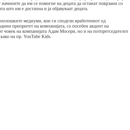
 начините да им се помогне на децата да останат поврзани со
а што им е достапна и ја објавуваат децата.
ехнолошките медиуми, кои ги сподели вработениот од
одини приоритет на компанијата, со посебен акцент на
от човек на компанијата Адам Мосери, но и на потпретседателот
како на пр. YouTube Kids.