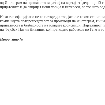
од Инстаграм на прашањето за развој на верзија за деца под 13 
пријателите и да откријат нови хобија и интереси, со тоа што ро
Иако тие официјално не го потврдија тоа, јасно е какви се ни
компанијата потпретседателот за производи на Инстаграм, Вишал 
приватноста и безбедноста на младите корисници. Најважниот пр
на Фејсбук Павни Диванџи, кој претходно работеше во Гугл и го 
Извор: zimo.hr