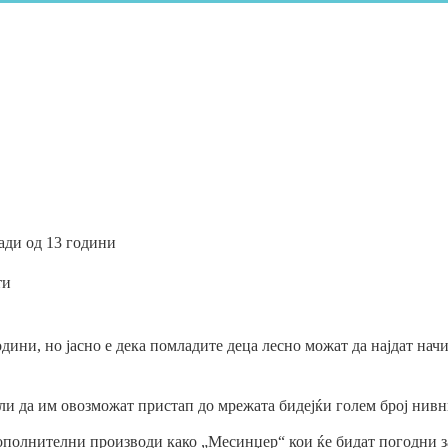
ади од 13 години
ти
ини, но јасно е дека помладите деца лесно можат да најдат начи
ли да им овозможат пристап до мрежата бидејќи голем број нивни
ополнителни производи како „Месинџер“ кои ќе бидат погодни за 