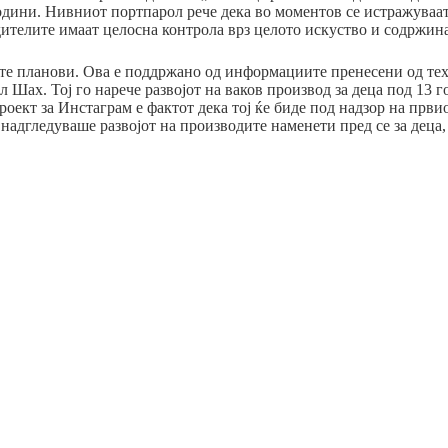
години. Нивниот портпарол рече дека во моментов се истражуваат
дителите имаат целосна контрола врз целото искуство и содржинат
вните планови. Ова е поддржано од информациите пренесени од т
Шах. Тој го нарече развојот на ваков производ за деца под 13 г
оект за Инстаграм е фактот дека тој ќе биде под надзор на први
надгледуваше развојот на производите наменети пред се за деца, 