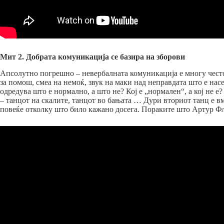
Мит 2. Добрата комуникација се базира на зборови
Апсолутно погрешно – невербалната комуникација е многу често п
за помош, смеа на немоќ, звук на маки над неправдата што е насе
одредува што е нормално, а што не? Кој е „нормален“, а кој не e
– танцот на скалите, танцот во бањата … Дури вториот танц е в
повеќе отколку што било кажано досега. Пораките што Артур Фл