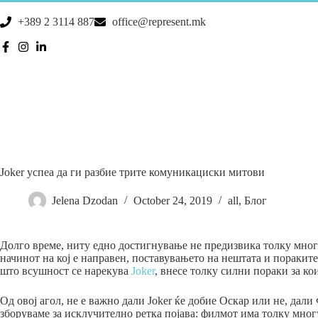
+389 2 3114 887
office@represent.mk
Joker успеа да ги разбие трите комуникациски митови
Jelena Dzodan
October 24, 2019
all
,
Блог
Долго време, ниту едно достигнување не предизвика толку многу 
начинот на кој е направен, поставувањето на нештата и пораките
што всушност се нарекува
Jоker
, внесе толку силни пораки за ко
Од овој агол, не е важно дали Joker ќе добие Оскар или не, дали
зборуваме за исклучително ретка појава: филмот има толку мног