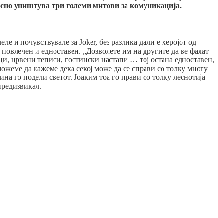
сно уништува три големи митови за комуникација.
ле и почувствувале за Joker, без разлика дали е херојот од
 повлечен и едноставен. „Дозволете им на другите да ве фалат
соци, црвени теписи, гостински настапи … тој остана едноставен,
ожеме да кажеме дека секој може да се справи со толку многу
на го подели светот. Јоаким тоа го прави со толку леснотија
предизвикал.