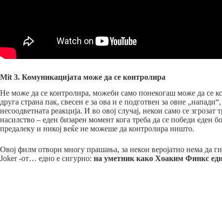
Mit 3. Комуникацијата може да се контролира
Не може да се контролира, можеби само понекогаш може да се ко
друга страна пак, свесен е за ова и е подготвен за овие „напади“
несоодветната реакција. И во овој случај, некои само се згрозат
насилство – еден бизарен момент кога треба да се победи еден бо
предалеку и никој веќе не можеше да контролира ништо.
Овој филм отвори многу прашања, за некои веројатно нема да ги 
Joker -от… едно е сигурно:
на уметник како Хоаким Финкс едно