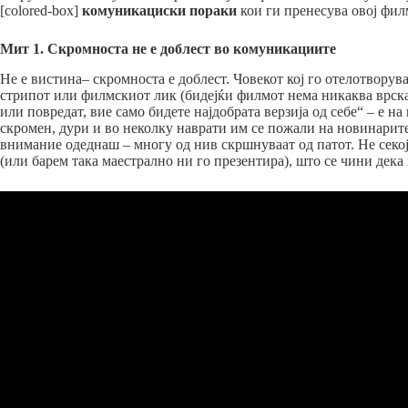
[colored-box]
комуникациски пораки
кои ги пренесува овој филм
Мит 1. Скромноста не е доблест во комуникациите
Не е вистина– скромноста е доблест. Човекот кој го отелотворува
стрипот или филмскиот лик (бидејќи филмот нема никаква врска с
или повредат, вие само бидете најдобрата верзија од себе“ – е н
скромен, дури и во неколку наврати им се пожали на новинарите
внимание одеднаш – многу од нив скршнуваат од патот. Не секој 
(или барем така маестрално ни го презентира), што се чини дека 