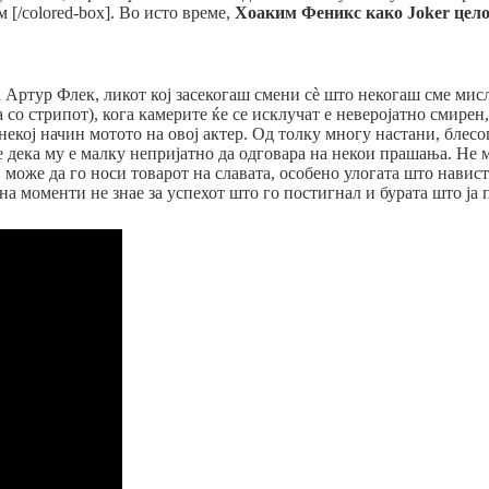
 [/colored-box]. Во исто време,
Хоаким Феникс како Joker цело
 Артур Флек, ликот кој засекогаш смени сè што некогаш сме мисле
о стрипот), кога камерите ќе се исклучат е неверојатно смирен,
а некој начин мотото на овој актер. Од толку многу настани, бле
 дека му е малку непријатно да одговара на некои прашања. Не м
може да го носи товарот на славата, особено улогата што нависти
на моменти не знае за успехот што го постигнал и бурата што ја 