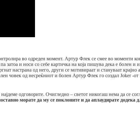
нтролира во одреден момент. Артур Флек се смее во моменти кога
, па затоа и носи со себе картичка на која пишува дека е болен и
 тргнат настрана од него, други се мотивираат и стануваат крајно
лен човек од несреќниот и болен Артур Флек го создал Joker -от 
најдеме одговорите. Очигледно – светот никогаш нема да се согл
ставно морате да му се поклоните и да аплаудирате додека дл