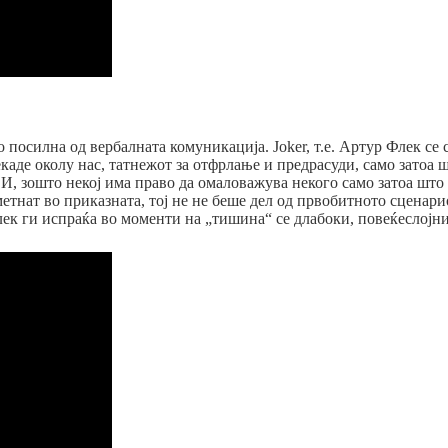
осилна од вербалната комуникација. Joker, т.е. Артур Флек се с
каде околу нас, татнежот за отфрлање и предрасуди, само затоа шт
? И, зошто некој има право да омаловажува некого само затоа што
метнат во приказната, тој не не беше дел од првобитното сценар
ек ги испраќа во моменти на „тишина“ се длабоки, повеќеслојн