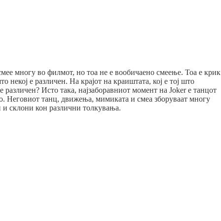
мее многу во филмот, но тоа не е вообичаено смеење. Тоа е крик
о некој е различен. На крајот на краиштата, кој е тој што
 е различен? Исто така, најзаборавниот момент на Joker е танцот
ио. Неговиот танц, движења, мимиката и смеа зборуваат многу
и и склони кон различни толкувања.