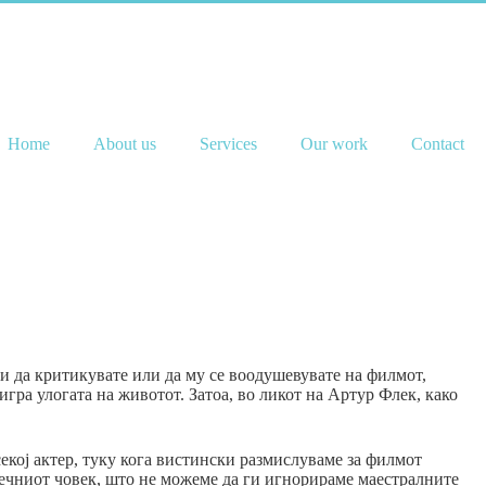
Home
About us
Services
Our work
Contact
 и да критикувате или да му се воодушевувате на филмот,
игра улогата на животот. Затоа, во ликот на Артур Флек, како
 секој актер, туку кога вистински размислуваме за филмот
осечниот човек, што не можеме да ги игнорираме маестралните