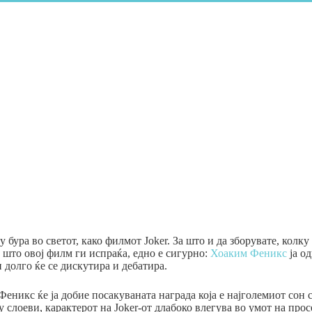
бура во светот, како филмот Joker. За што и да зборувате, колку
 што овој филм ги испраќа, едно е сигурно:
Хоаким Феникс
ја од
и долго ќе се дискутира и дебатира.
 Феникс ќе ја добие посакуваната награда која е најголемиот сон
у слоеви, карактерот на Joker-от длабоко влегува во умот на пр