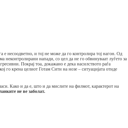
 е несоодветно, и тој не може да го контролира тој нагон. Од
 има неконтролирани напади, со цел да не го обвинуваат луѓето за
 агресивни. Покрај тоа, докажано е дека насилството раѓа
кој го крена целиот Готам Сити на нозе – ситуацијата отиде
аси. Како и да е, што и да мислите на филмот, карактерот на
анките не ве заболат.