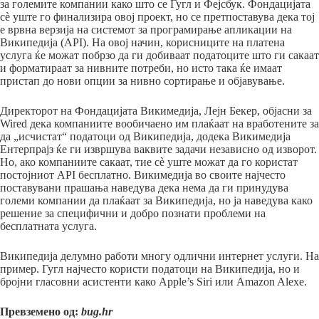
за големите компании како што се Гугл и Фејсбук. Фондацијата
сè уште го финализира овој проект, но се претпоставува дека тој
е врвна верзија на системот за програмирање апликации на
Википедија (API). На овој начин, корисниците на платена
услуга ќе можат побрзо да ги добиваат податоците што ги сакаат
и форматираат за нивните потреби, но исто така ќе имаат
пристап до нови опции за нивно сортирање и објавување.
Директорот на Фондацијата Викимедија, Лејн Бекер, објасни за
Wired дека компаниите вообичаено им плаќаат на вработените за
да „исчистат“ податоци од Википедија, додека Викимедија
Ентерпрајз ќе ги извршува ваквите задачи независно од изворот.
Но, ако компаниите сакаат, тие сè уште можат да го користат
постојниот API бесплатно. Викимедија во своите најчесто
поставувани прашања наведува дека нема да ги принудува
големи компании да плаќаат за Википедија, но ја наведува како
решение за специфични и добро познати проблеми на
бесплатната услуга.
Википедија делумно работи многу одлични интернет услуги. На
пример. Гугл најчесто користи податоци на Википедија, но и
бројни гласовни асистенти како Apple’s Siri или Amazon Alexe.
Превземено од:
bug.hr