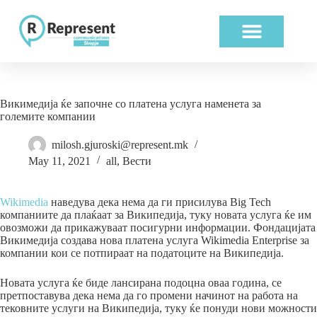
Викимедија ќе започне со платена услуга наменета за
големите компании
milosh.gjuroski@represent.mk
May 11, 2021
all
,
Вести
Wikimedia
наведува дека нема да ги присилува Big Tech
компаниите да плаќаат за Википедија, туку новата услуга ќе им
овозможи да прикажуваат посигурни информации. Фондацијата
Викимедија создава нова платена услуга Wikimedia Enterprise за
компании кои се потпираат на податоците на Википедија.
Новата услуга ќе биде лансирана подоцна оваа година, се
претпоставува дека нема да го промени начинот на работа на
тековните услуги на Википедија, туку ќе понуди нови можности