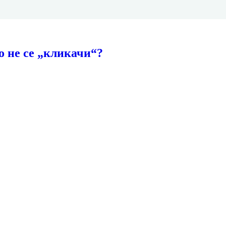
о не се „кликачи“?