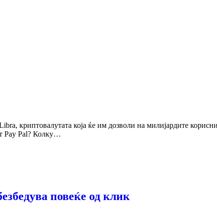
а Libra, криптовалутата која ќе им дозволи на милијардите кори
от Pay Pal? Колку…
безбедува повеќе од клик