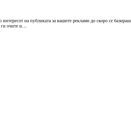
но интересот на публиката за вашите реклами до скоро се базир
е ги очите и…