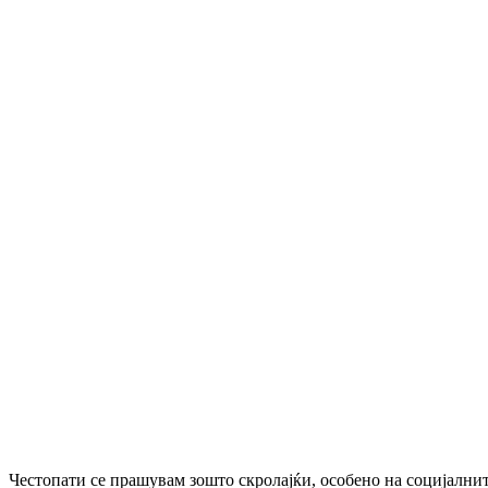
Честопати се прашувам зошто скролајќи, особено на социјални