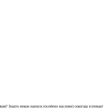
увам? Зошто некои написи (особено наслови) секогаш успеваат