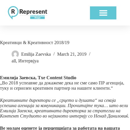
ABOUT US
OUR WORK
Креативци & Креативност 2018/19
Emilija Zaevska
March 21, 2019
all
,
Интервјуа
Емилија Заевска, Txe Content Studio
„Во 2018 успеавме да докажеме дека не сме само ПР агенција,
туку и сериозен креативен партнер на нашите клиенти.“
Креативните директори се „срцето и душата“ на секоја
успешна агенција за комуникации. Прочитајте тука… што вели
Емилија Заевска, креативната директорка за стратегии на
Контент Студиото во нејзиното интервју со Ненад Даниловиќ.
Ве молам оценете ја перцепцијата за работата на вашата