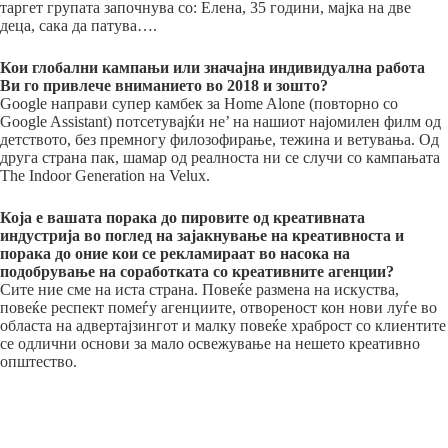
таргет групата започнува со: Елена, 35 години, мајка на две
деца, сака да патува….
Кои глобални кампањи или значајна индивидуална работа
Ви го привлече вниманието во 2018 и зошто?
Google направи супер камбек за Home Alone (повторно со
Google Assistant) потсетувајќи не’ на нашиот најомилен филм од
детството, без премногу филозофирање, тежина и ветувања. Од
друга страна пак, шамар од реалноста ни се случи со кампањата
The Indoor Generation на Velux.
Која е вашата порака до пировите од креативната
индустрија во поглед на зајакнување на креативноста и
порака до оние кои се рекламираат во насока на
подобрување на соработката со креативните агенции?
Сите ние сме на иста страна. Повеќе размена на искуства,
повеќе респект помеѓу агенциите, отвореност кон нови луѓе во
областа на адвертајзингот и малку повеќе храброст со клиентите
се одлични основи за мало освежување на нешето креативно
општество.