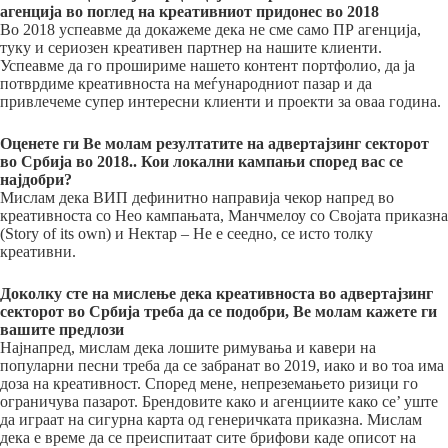
агенција во поглед на креативниот придонес во 2018
Во 2018 успеавме да докажеме дека не сме само ПР агенција,
туку и сериозен креативен партнер на нашите клиенти.
Успеавме да го прошириме нашето контент портфолио, да ја
потврдиме креативноста на меѓународниот пазар и да
привлечеме супер интересни клиенти и проекти за оваа година.
Оценете ги Ве молам резултатите на адвертајзинг секторот
во Србија во 2018.. Кои локални кампањи според вас се
најдобри?
Мислам дека ВИП дефинитно направија чекор напред во
креативноста со Нео кампањата, Манчмелоу со Својата приказна
(Story of its own) и Нектар – Не е сеедно, се исто толку
креативни.
Доколку сте на мислење дека креативноста во адвертајзинг
секторот во Србија треба да се подобри, Ве молам кажете ги
вашите предлози
Најнапред, мислам дека лошите римувања и кавери на
популарни песни треба да се забранат во 2019, иако и во тоа има
доза на креативност. Според мене, непреземањето ризици го
ограничува пазарот. Брендовите како и агенциите како се’ уште
да играат на сигурна карта од генеричката приказна. Мислам
дека е време да се преиспитаат сите брифови каде описот на