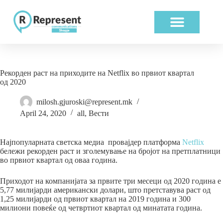
ABOUT US
OUR WORK
Рекорден раст на приходите на Netflix во првиот квартал
од 2020
milosh.gjuroski@represent.mk
April 24, 2020
all
,
Вести
Најпопуларната светска медиа провајдер платформа
Netflix
бележи рекорден раст и зголемување на бројот на претплатници
во првиот квартал од оваа година.
Приходот на компанијата за првите три месеци од 2020 година е
5,77 милијарди американски долари, што претставува раст од
1,25 милијарди од првиот квартал на 2019 година и 300
милиони повеќе од четвртиот квартал од минатата година.