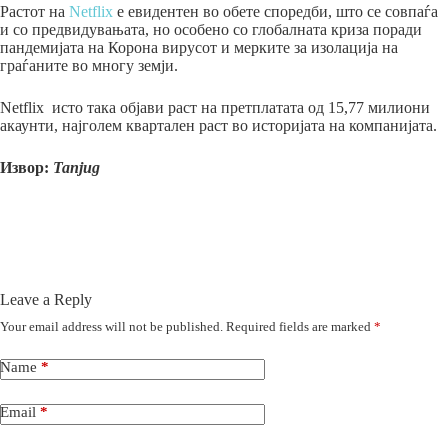
Растот на
Netflix
е евидентен во обете споредби, што се совпаѓа
и со предвидувањата, но особено со глобалната криза поради
пандемијата на Корона вирусот и мерките за изолација на
граѓаните во многу земји.
Netflix исто така објави раст на претплатата од 15,77 милиони
акаунти, најголем квартален раст во историјата на компанијата.
Извор:
Tanjug
Leave a Reply
Your email address will not be published.
Required fields are marked
*
Name
*
Email
*